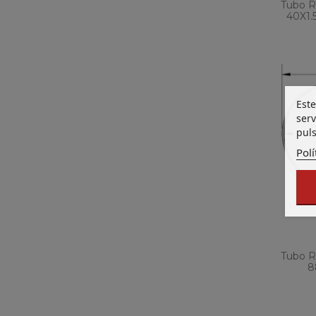
Tubo R
40X1.
Este
serv
puls
Polí
Tubo R
8