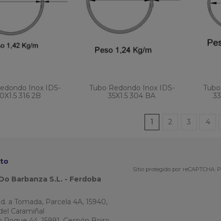
edondo Inox IDS-
Tubo Redondo Inox IDS-
Tubo
0X1.5 316 2B
35X1.5 304 BA
33
1
2
3
4
to
Sitio protegido por reCAPTCHA.
P
Do Barbanza S.L. - Ferdoba
Ind. a Tomada, Parcela 4A, 15940,
del Caramiñal
an Roque 44, 15991, Cespón Boiro,