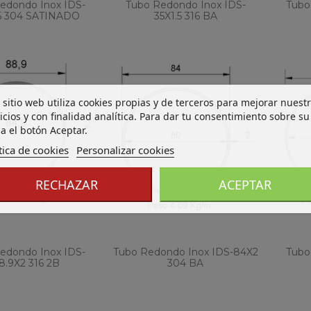
edondo Inox IDS-
Tubo Redondo Inox IDS-
Tubo
5 304 SATINADO
35X1.5 316 BA
 sitio web utiliza cookies propias y de terceros para mejorar nuest
icios y con finalidad analítica. Para dar tu consentimiento sobre su
a el botón Aceptar.
tica de cookies
Personalizar cookies
RECHAZAR
ACEPTAR
edondo Inox IDS-
Tubo Redondo Inox IDS-84X2
Tubo
8.9X2 316 2B
304 BA