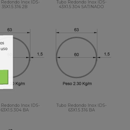
 Redondo Inox IDS-
Tubo Redondo Inox IDS-
35X1.5 316 2B
43X1.5 304 SATINADO
ros
 uso
 Redondo Inox IDS-
Tubo Redondo Inox IDS-
63X1.5 304 BA
63X1.5 316 BA