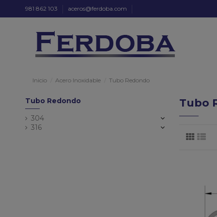
981 862 103
aceros@ferdoba.com
Inicio
Acero Inoxidable
Tubo Redondo
Tubo Redondo
Tubo 
304
316