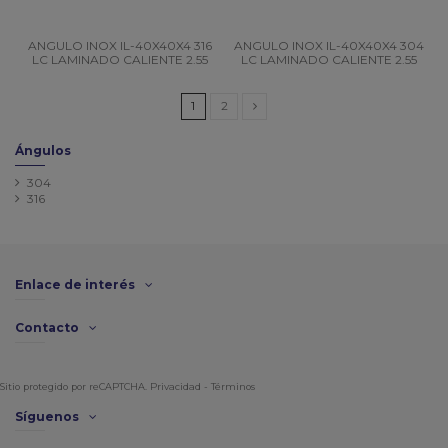
ANGULO INOX IL-40X40X4 316
ANGULO INOX IL-40X40X4 304
LC LAMINADO CALIENTE 2.55
LC LAMINADO CALIENTE 2.55
1
2
Ángulos
304
316
Enlace de interés
Contacto
Sitio protegido por reCAPTCHA.
Privacidad
-
Términos
Síguenos