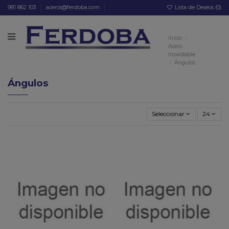
981 862 103
aceros@ferdoba.com
Lista de Deseos (
0
)
Inicio
Acero
Inoxidable
Ángulos
Ángulos
Seleccionar
24