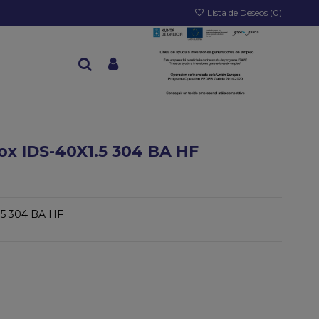
Lista de Deseos (
0
)
x IDS-40X1.5 304 BA HF
.5 304 BA HF