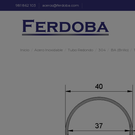
981 862 103
aceros@ferdoba.com
Inicio
Acero Inoxidable
Tubo Redondo
304
BA (Brillo)