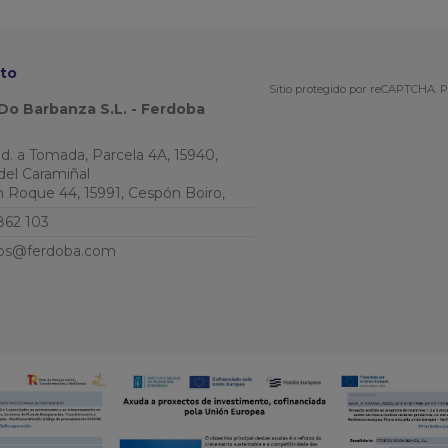
to
Sitio protegido por reCAPTCHA.
P
Do Barbanza S.L. - Ferdoba
Ind. a Tomada, Parcela 4A, 15940,
del Caramiñal
an Roque 44, 15991, Cespón Boiro,
862 103
os@ferdoba.com