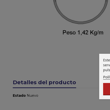
Este
serv
puls
Polí
Detalles del producto
Estado
Nuevo