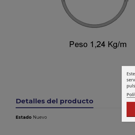
Este
serv
puls
Polí
Detalles del producto
Estado
Nuevo