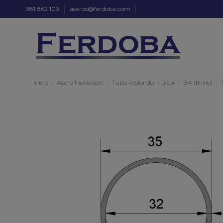
981 862 103
aceros@ferdoba.com
Inicio
Acero Inoxidable
Tubo Redondo
304
BA (Brillo)