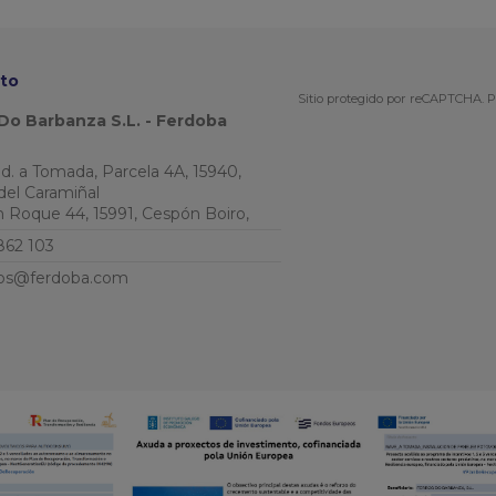
to
Sitio protegido por reCAPTCHA.
P
Do Barbanza S.L. - Ferdoba
Ind. a Tomada, Parcela 4A, 15940,
del Caramiñal
an Roque 44, 15991, Cespón Boiro,
862 103
os@ferdoba.com