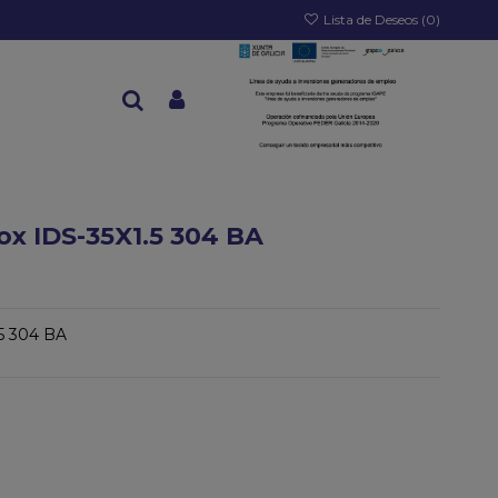
Lista de Deseos (
0
)
x IDS-35X1.5 304 BA
5 304 BA