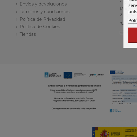
1. Pol. 
Envíos y devoluciones
serv
Puebla 
puls
Términos y condiciones
2. C/ S
Política de Privacidad
Polí
981 
Política de Cookies
acer
Tiendas