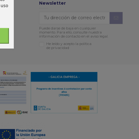
Newsletter
 uso
Puede darse de baja en cualquier
momento. Para ello, consulte nuestra
información de contacto en el aviso legal.
He leído y acepto la política
de privacidad