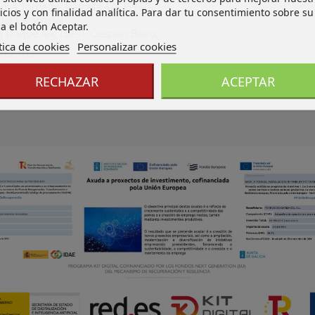
Ind. a Tomada, Parcela 4A, 15940,
icios y con finalidad analítica. Para dar tu consentimiento sobre su
del Caramiñal
a el botón Aceptar.
an Roque 44, 15991, Cespón Boiro,
tica de cookies
Personalizar cookies
862 103
os@ferdoba.com
RECHAZAR
ACEPTAR