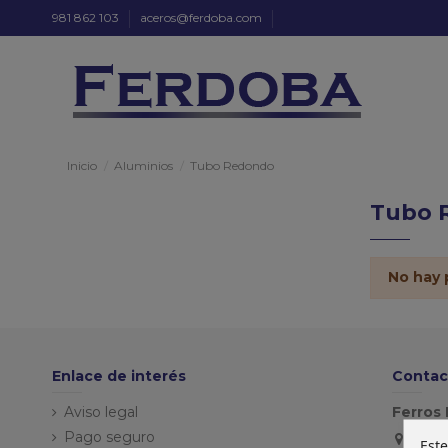
981 862 103
aceros@ferdoba.com
Inicio
Aluminios
Tubo Redondo
Tubo 
No hay 
Enlace de interés
Contac
Aviso legal
Ferros 
Pago seguro
Este