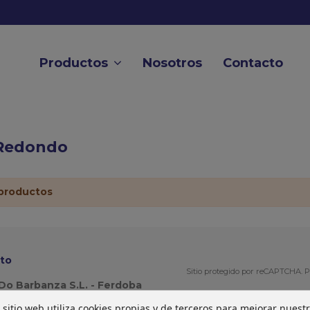
Productos
Nosotros
Contacto
Redondo
productos
to
Sitio protegido por reCAPTCHA.
P
Do Barbanza S.L. - Ferdoba
 sitio web utiliza cookies propias y de terceros para mejorar nuest