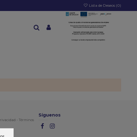
Lista de Deseos (
0
)
Síguenos
rivacidad
-
Términos
ros