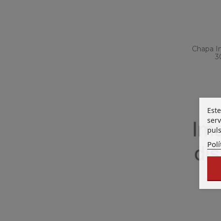
Chapa I
3
Este
serv
puls
Polí