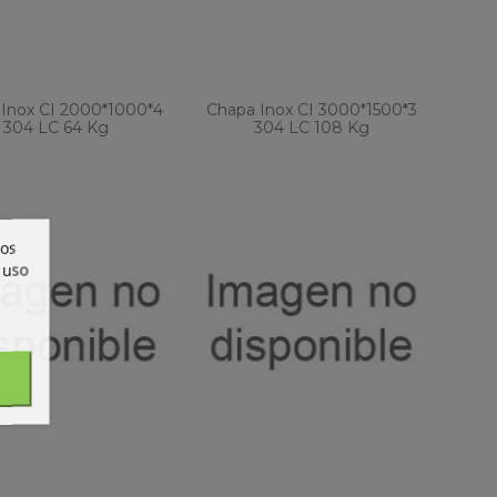
Inox CI 2000*1000*4
Chapa Inox CI 3000*1500*3
304 LC 64 Kg
304 LC 108 Kg
ros
 uso