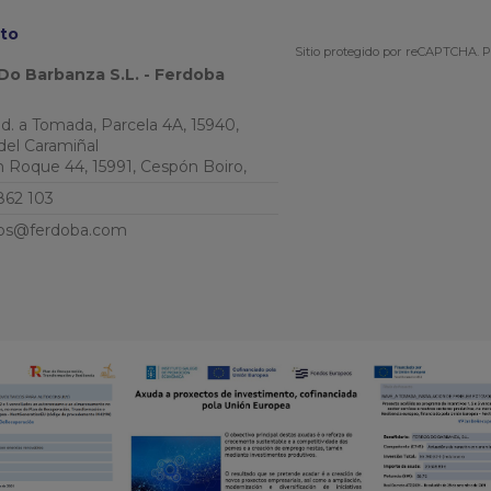
to
Sitio protegido por reCAPTCHA.
P
Do Barbanza S.L. - Ferdoba
Ind. a Tomada, Parcela 4A, 15940,
del Caramiñal
an Roque 44, 15991, Cespón Boiro,
862 103
os@ferdoba.com