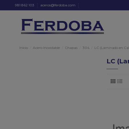
981 862 103
aceros@ferdoba.com
Inicio
Acero Inoxidable
Chapas
304
LC (Laminado en Cal
LC (La