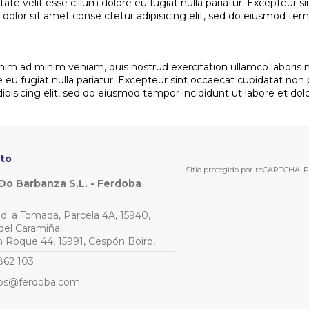
tate velit esse cillum dolore eu fugiat nulla pariatur. Excepteur s
 dolor sit amet conse ctetur adipisicing elit, sed do eiusmod tem
nim ad minim veniam, quis nostrud exercitation ullamco laboris 
e eu fugiat nulla pariatur. Excepteur sint occaecat cupidatat non p
ipisicing elit, sed do eiusmod tempor incididunt ut labore et 
to
Sitio protegido por reCAPTCHA.
P
Do Barbanza S.L. - Ferdoba
Ind. a Tomada, Parcela 4A, 15940,
del Caramiñal
an Roque 44, 15991, Cespón Boiro,
862 103
os@ferdoba.com