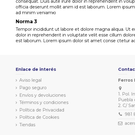
consequat. Duis aute irure dolor in reprehenderit in volup
officia deserunt mollit anim id est laborum. Lorem ipsum
ad minim veniamю
Norma 3
Tempor incididunt ut labore et dolore magna aliqua. Ut e
dolor in reprehenderit in voluptate velit esse cillum dolor
est laborum. Lorem ipsum dolor sit amet conse ctetur ad
Enlace de interés
Contac
Aviso legal
Ferros 
Pago seguro
1. Pol. 
Envíos y devoluciones
Puebla 
Términos y condiciones
2. C/ S
Política de Privacidad
981 
Política de Cookies
acer
Tiendas