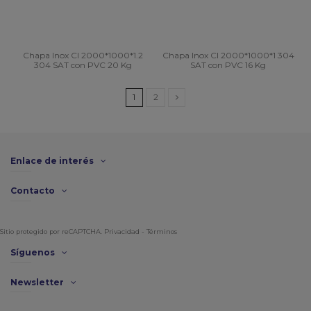
Chapa Inox CI 2000*1000*1.2
Chapa Inox CI 2000*1000*1 304
304 SAT con PVC 20 Kg
SAT con PVC 16 Kg
1
2
Enlace de interés
Contacto
Sitio protegido por reCAPTCHA.
Privacidad
-
Términos
Síguenos
Newsletter