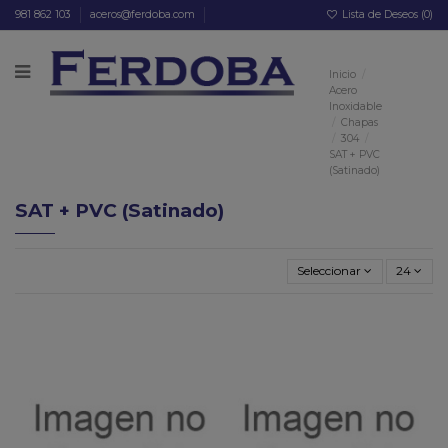
981 862 103
aceros@ferdoba.com
Lista de Deseos (
0
)
Inicio
Acero
Inoxidable
Chapas
304
SAT + PVC
(Satinado)
SAT + PVC (Satinado)
Seleccionar
24