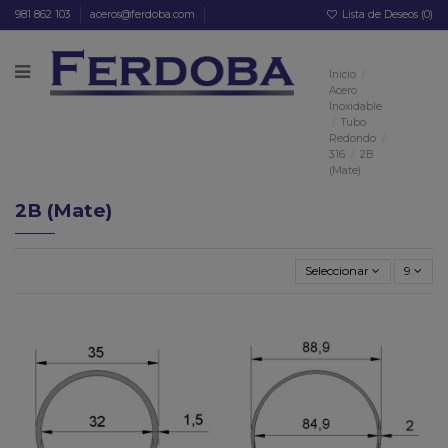
981 862 103
aceros@ferdoba.com
Lista de Deseos (
0
)
Inicio
Acero
Inoxidable
Tubo
Redondo
316
2B
(Mate)
2B (Mate)
Seleccionar
9