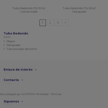
Tubo Redondo DS-50x2
Tubo Redondo DS-50x2
Galvanizado
Decapado
1
2
3
Tubo Redondo
Negro
Decapado
Galvanizado Senzimir
Enlace de interés
Contacto
Sitio protegido por reCAPTCHA.
Privacidad
-
Términos
Síguenos