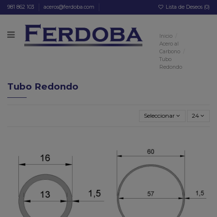
981 862 103
aceros@ferdoba.com
Lista de Deseos (
0
)
Inicio
Acero al
Carbono
Tubo
Redondo
Tubo Redondo
Seleccionar
24