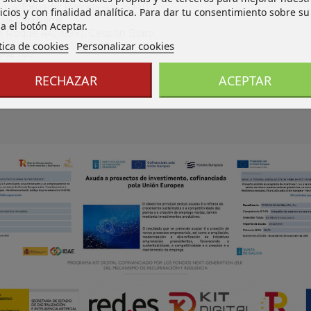
Ind. a Tomada, Parcela 4A, 15940,
icios y con finalidad analítica. Para dar tu consentimiento sobre su
del Caramiñal
a el botón Aceptar.
an Roque 44, 15991, Cespón Boiro,
tica de cookies
Personalizar cookies
862 103
os@ferdoba.com
RECHAZAR
ACEPTAR