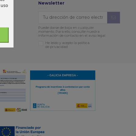
Newsletter
 uso
Puede darse de baja en cualquier
momento. Para ello, consulte nuestra
información de contacto en el aviso legal.
He leído y acepto la política
de privacidad