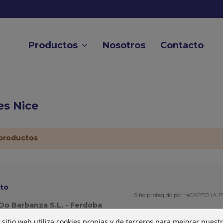
Productos
Nosotros
Contacto
s Nice
productos
to
Sitio protegido por reCAPTCHA.
P
Do Barbanza S.L. - Ferdoba
 sitio web utiliza cookies propias y de terceros para mejorar nuest