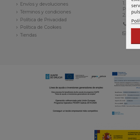
1. Pol. 
Envíos y devoluciones
serv
Puebla 
puls
Términos y condiciones
2. C/ S
Política de Privacidad
Polí
981 
Política de Cookies
acer
Tiendas