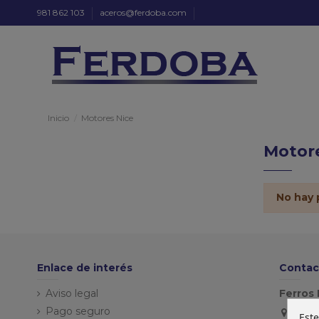
981 862 103
aceros@ferdoba.com
Inicio
Motores Nice
Motore
No hay 
Enlace de interés
Contac
Aviso legal
Ferros 
Pago seguro
Este