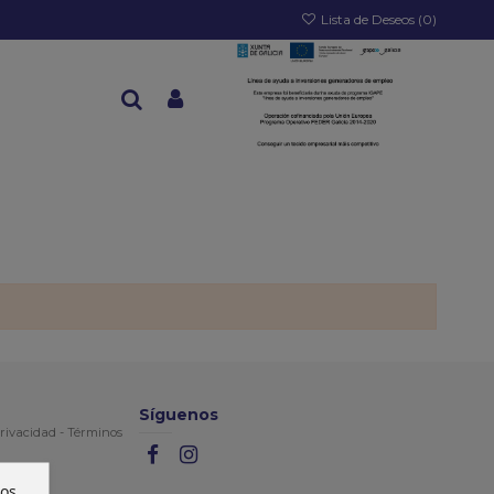
Lista de Deseos (
0
)
Síguenos
rivacidad
-
Términos
ros