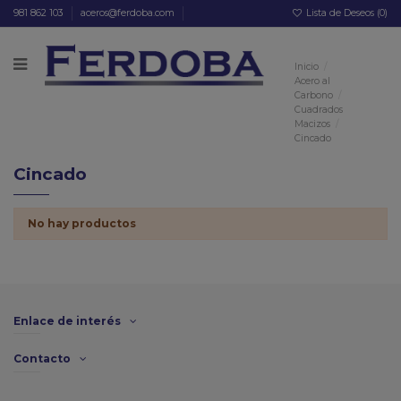
981 862 103
aceros@ferdoba.com
Lista de Deseos (
0
)
Inicio
Acero al
Carbono
Cuadrados
Macizos
Cincado
Cincado
No hay productos
Enlace de interés
Contacto