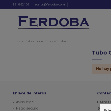
981 862 103
aceros@ferdoba.com
Inicio
Aluminios
Tubo Cuadrado
Tubo 
No hay 
Enlace de interés
Contac
Aviso legal
Ferros 
Pago seguro
Este