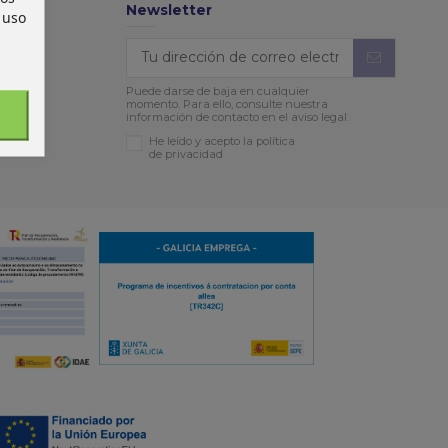
Newsletter
 uso
Puede darse de baja en cualquier
momento. Para ello, consulte nuestra
información de contacto en el aviso legal.
He leído y acepto la política
de privacidad