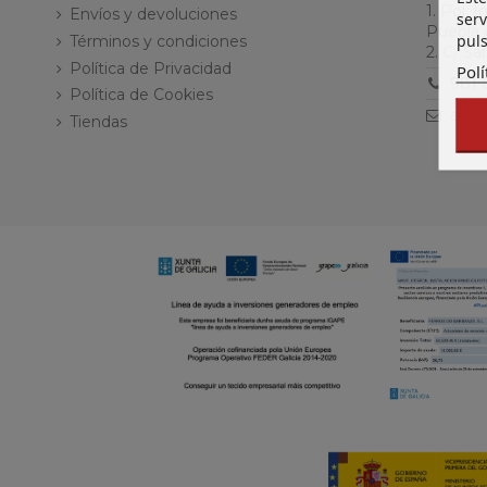
1. Pol. 
Envíos y devoluciones
serv
Puebla 
puls
Términos y condiciones
2. C/ S
Política de Privacidad
Polí
981 
Política de Cookies
acer
Tiendas