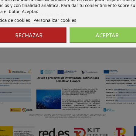
Ind. a Tomada, Parcela 4A, 15940,
icios y con finalidad analítica. Para dar tu consentimiento sobre su
del Caramiñal
a el botón Aceptar.
an Roque 44, 15991, Cespón Boiro,
tica de cookies
Personalizar cookies
862 103
os@ferdoba.com
RECHAZAR
ACEPTAR