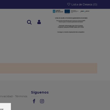
Lista de Deseos (
0
)
Síguenos
rivacidad
-
Términos
ros