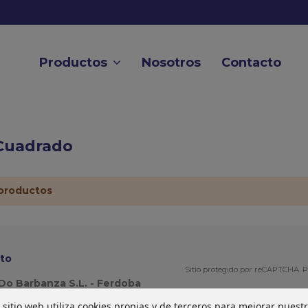
Productos
Nosotros
Contacto
Cuadrado
productos
to
Sitio protegido por reCAPTCHA.
P
Do Barbanza S.L. - Ferdoba
 sitio web utiliza cookies propias y de terceros para mejorar nuest