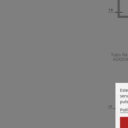
Tubo Rec
40X20X
Este
serv
puls
Polí