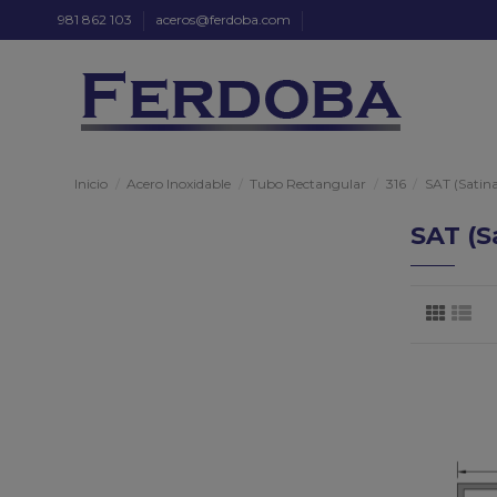
981 862 103
aceros@ferdoba.com
Inicio
Acero Inoxidable
Tubo Rectangular
316
SAT (Satin
SAT (S