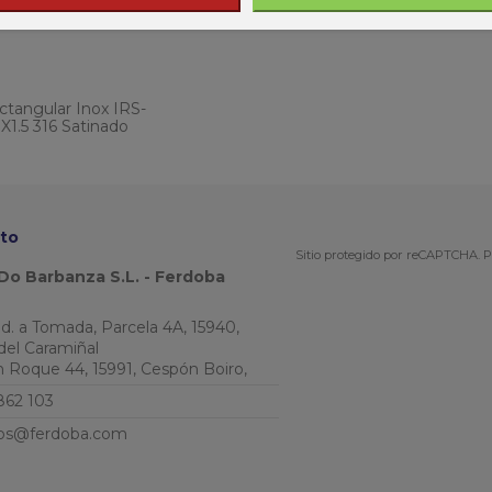
tangular Inox IRS-
X1.5 316 Satinado
to
Sitio protegido por reCAPTCHA.
P
Do Barbanza S.L. - Ferdoba
Ind. a Tomada, Parcela 4A, 15940,
del Caramiñal
an Roque 44, 15991, Cespón Boiro,
862 103
os@ferdoba.com