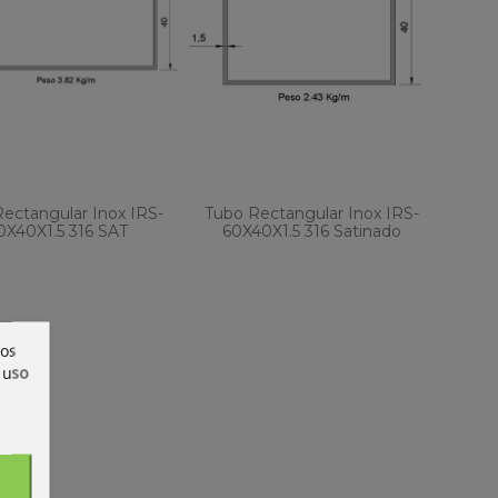
ectangular Inox IRS-
Tubo Rectangular Inox IRS-
0X40X1.5 316 SAT
60X40X1.5 316 Satinado
ros
 uso