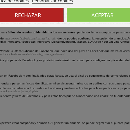
tica de cookies
Personalizar cookies
RECHAZAR
ACEPTAR
na audiencia a partir de datos de usuarios y suscriptores de esta web, como direcciones de corr
endo los anuncios a las personas con perfiles similares.
k
no se utiliza información personal confidencial
y no se comparte con terceros ni con otros an
ntes y
útiles sin revelar tu identidad a los anunciantes,
pudiendo llegar a grupos de personas c
s de
https://www.facebook.com/settings?tab=ads
, donde puedes configurar la recepción de anuncios. 
ital Interactiva (European Interactive Digital Advertising Alliance, EDAA) de Your On Line Choice
nta Website Custom Audience de Facebook, que hace uso del pixel de Facebook que marca al visi
ps://www.facebook.com/ads/website_custom_audiences/
.
tos por parte de Facebook y su posterior tratamiento, así como, para configurar tu privacidad deb
an en Facebook, y con finalidades estadísticas, se usa el pixel de seguimiento de conversiones d
encia a personas físicas identificadas, ni se almacenan, ni se crean perfiles con sus datos pers
lar estos datos con tu cuenta de Facebook y también utilizarlos para fines publicitarios propi
cebook.com/about/privacy/update
.
rios dentro y fuera de Facebook, y para estos fines puede almacenarse una cookie en tu ordenado
nos permite crear campañas y anuncios. Al generar un anuncio, se puede segmentar el público por: