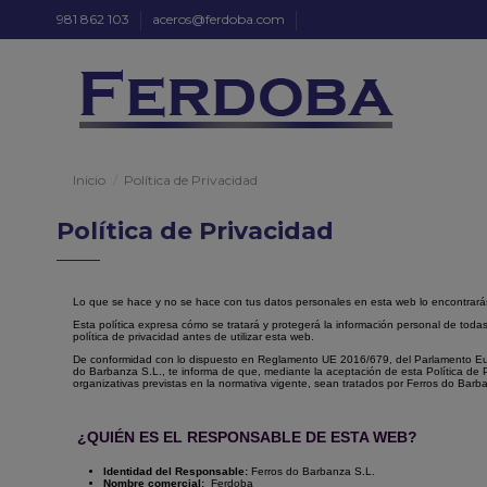
981 862 103
aceros@ferdoba.com
Inicio
Política de Privacidad
Política de Privacidad
Lo que se hace y no se hace con tus datos personales en esta web lo encontrará
Esta política expresa cómo se tratará y protegerá la información personal de toda
política de privacidad antes de utilizar esta web.
De conformidad con lo dispuesto en Reglamento UE 2016/679, del Parlamento Europ
do Barbanza S.L., te informa de que, mediante la aceptación de esta Política de P
organizativas previstas en la normativa vigente, sean tratados por Ferros do Barb
¿QUIÉN ES EL RESPONSABLE DE ESTA WEB?
Identidad del Responsable:
Ferros do Barbanza S.L.
Nombre comercial:
Ferdoba