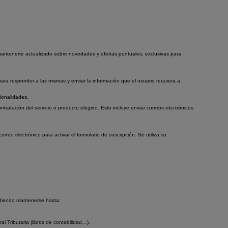
 y mantenerte actualizado sobre novedades y ofertas puntuales, exclusivas para
para responder a las mismas y enviar la información que el usuario requiera a
ionalidades.
tratación del servicio o producto elegido. Esto incluye enviar correos electrónicos
orreo electrónico para activar el formulario de suscripción. Se utiliza su
pudiendo mantenerse hasta:
al Tributaria (libros de contabilidad…).