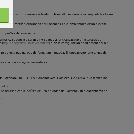
eo electrónico y números de teléfono. Para ello, es necesario compartir las bases
unciantes, y serán eliminados por Facebook en cuanto finalice dicho proceso.
on perfiles determinados.
Asimismo, puedes indicar que no quieres anuncios basado en intereses de
s (
http://www.youronlinechoices.com/es/
) o en la configuración de tu ordenador o tu
tante de esta página web de forma anonimizada. Si deseas oponerte al uso de
es acudir a los siguientes enlaces:
e Facebook Inc., 1601 s. California Ave, Palo Alto, CA 94304, que rastrea las
onales.
os de acuerdo con la política de uso de datos de Facebook que encontrarás en
r.