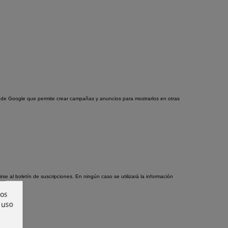
ad de Google que permite crear campañas y anuncios para mostrarlos en otras
e al boletín de suscripciones. En ningún caso se utilizará la información
ros
 uso