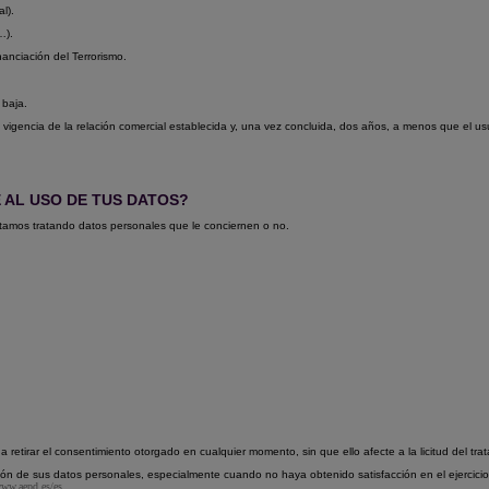
l).
…).
anciación del Terrorismo.
 baja.
 vigencia de la relación comercial establecida y, una vez concluida, dos años, a menos que el usu
 AL USO DE TUS DATOS?
tamos tratando datos personales que le conciernen o no.
 retirar el consentimiento otorgado en cualquier momento, sin que ello afecte a la licitud del tra
ión de sus datos personales, especialmente cuando no haya obtenido satisfacción en el ejercici
www.aepd.es/es