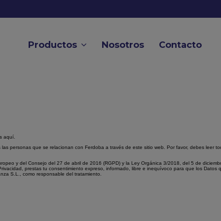
Productos
Nosotros
Contacto
s aquí.
s las personas que se relacionan con Ferdoba a través de este sitio web. Por favor, debes leer t
eo y del Consejo del 27 de abril de 2016 (RGPD) y la Ley Orgánica 3/2018, del 5 de diciembre,
rivacidad, prestas tu consentimiento expreso, informado, libre e inequívoco para que los Datos 
anza S.L., como responsable del tratamiento.