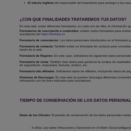
El interés legítimo
del responsable del tratamiento para proteger a los usu
¿CON QUE FINALIDADES TRATAREMOS TUS DATOS?
En esta web, existe diferentes formularios, en cada uno de ellos, la información qu
Formularios de suscripción a contenidos:
existen varios formularios para activ
suscriptores de
https://ferdoba.es
Formulario de comentarios
: Los datos personales introducidos en el formulario p
Formulario de contacto:
También existe un formulario de contacto para consultas, 
través de la web.
Formulario de Registro:
En este caso, solicitamos los siguientes datos personal
Formulario de venta
: También trato datos para gestionar la compra de materiales 
de seguimiento, respuestas, facturas, recibos, etc.
Formulario alto afiliados
: Solicitamos datos de afiliados, incluyendo datos de pag
Sistemas de Descargas:
En esta web se pueden descargar diferentes contenido
información con los fines indicados para suscriptores.
TIEMPO DE CONSERVACIÓN DE LOS DATOS PERSONA
Datos de los Clientes:
El periodo de conservación de los datos personales variará
- 4 años: Ley sobre Infracciones y Sanciones en el Orden Social (obligacione