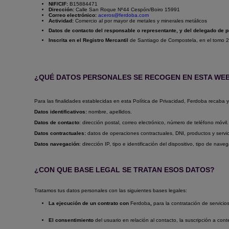
NIF/CIF:
B15884471
Dirección:
Calle San Roque Nº44 Cespón/Boiro 15991
Correo electrónico:
aceros@ferdoba.com
Actividad:
Comercio al por mayor de metales y minerales metálicos
Datos de contacto del responsable o representante, y del delegado de p
Inscrita en el Registro Mercantil
de
Santiago de Compostela
, en el tomo
2
¿QUÉ DATOS PERSONALES SE RECOGEN EN ESTA WE
Para las finalidades establecidas en esta Política de Privacidad, Ferdoba recaba 
Datos identificativos:
nombre, apellidos.
Datos de contacto
: dirección postal, correo electrónico, número de teléfono móvil.
Datos contractuales:
datos de operaciones contractuales, DNI, productos y servic
Datos navegación
: dirección IP, tipo e identificación del dispositivo, tipo de na
¿CON QUE BASE LEGAL SE TRATAN ESOS DATOS?
Tratamos tus datos personales con las siguientes bases legales:
La ejecución de un contrato con
Ferdoba
,
para la contratación de servicios
El consentimiento
del usuario en relación al contacto, la suscripción a con