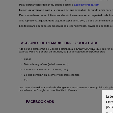
Para ejercitar estos derechos, puede escribir a
aceros@ferdoba.com
Existe un formulario para el ejercicio de sus derechos
, lo puede pedir por em
Estos formularios deben ir firmados electrónicamente o ser acompañados de fot
Si le representa alguien, debe adjuntar copia de su DNI, o debe estar firmado co
Los formularios pueden ser presentados presencialmente, enviados por carta o po
ACCIONES DE REMARKETING: GOOGLE ADS
Ads es una plataforma de Google destinada a los ANUNCIANTES que quieren 
páginas webs. Al generar un anuncio, se puede segmentar el público por:
Lugar
Datos demográficos (edad, sexo, etc.)
Intereses (actividades, aficiones, etc.)
Lo que compran en internet y por otros canales
Etc.
Los datos obtenidos a través de Google Ads están sujetos a esta política de priv
procedente de Google con una finalidad diferente.
Este
serv
FACEBOOK ADS
puls