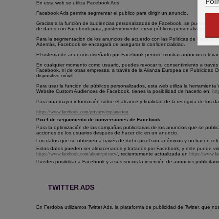
Polí
En esta web se utiliza Facebook Ads:
Facebook Ads permite segmentar el público para dirigir un anuncio.
Gracias a la función de audiencias personalizadas de Facebook, se puede crear u
de datos con Facebook para, posteriormente, crear públicos personalizados dirigi
Para la segmentación de los anuncios de acuerdo con las Políticas de Faceboo
Además, Facebook se encargará de asegurar la confidencialidad.
El sistema de anuncios diseñado por Facebook permite mostrar anuncios releva
En cualquier momento como usuario, puedes revocar tu consentimiento a travé
Facebook, ni de otras empresas, a través de la Alianza Europea de Publicidad Dig
dispositivo móvil.
Para usar la función de públicos personalizados, esta web utiliza la herramie
Website Custom Audiences de Facebook, tienes la posibilidad de hacerlo en:
htt
Para una mayor información sobre el alcance y finalidad de la recogida de los da
https://www.facebook.com/privacy/explanation
.
Pixel de seguimiento de conversiones de Facebook
Para la optimización de las campañas publicitarias de los anuncios que se public
acciones de los usuarios después de hacer clic en un anuncio.
Los datos que se obtienen a través de dicho pixel son anónimos y no hacen refer
Estos datos pueden ser almacenados y tratados por Facebook, y este puede vincu
https://www.facebook.com/about/privacy/
, recientemente actualizada en
https://www.fa
Puedes posibilitar a Facebook y a sus socios la inserción de anuncios publicita
TWITTER ADS
En Ferdoba utilizamos Twitter Ads, la plataforma de publicidad de Twitter, que 