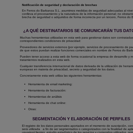
Notificación de seguridad y declaración de brechas
En Ferros do Barbanza S.L. asumimos medidas de seguridad adecuadas al nivel de
conlleva el procesamiento y la naturaleza de la información personal; no obsta
brecha de seguridad o adquiridos de forma incorrecta por un tercero, Ferros do 
¿A QUÉ DESTINATARIOS SE COMUNICARÁN TUS DAT
Muchas herramientas utilizadas en esta web para gestionar datos son contratadas p
correspondientes condiciones de privacidad:
Proveedores de servicios externos (por ejemplo, servicios de procesamiento de pago
de que estos puedan realizar funciones comerciales en nombre de Ferros do Bar
Pueden tener acceso a esta web de forma ocasional la empresa de desarrollo y man
tratamientos realizados en esta web.
Cualquier transferencia internacional de datos derivada de la utilización de herr
europeas en materia de privacidad, secreto y seguridad de los datos.
Concretamente esta web utiliza las siguientes herramientas:
Herramienta de email marketing:
Herramienta de facturación:
Herramientas de análisis
Herramienta de chat online:
Otras:
SEGMENTACIÓN Y ELABORACIÓN DE PERFILES
El registro de los datos personales aportados en el momento
de suscripción, con
será utilizada
a fin de ser segmentados o categorizados con la finalidad de aplic
usuarios/clientes, estudio estadístico de los servicios y contenidos utilizados, gu