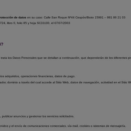
rotección de datos
en su caso: Calle San Roque Nº44 Cespón/Boiro 15991 – 981 86 21 03
724
, libro
0
, folio
85
y hoja
SC31100
, el 07/07/2003
B?
y trata los Datos Personales que se detallan a continuación, que dependerán de los diferentes pr
ios adquiridos, operaciones financieras, datos de pago.
vegador, dominio a través del cual accede al Sitio Web, datos de navegación, actividad en el Sitio 
, publicar anuncios y gestionar los servicios solicitados.
tenidos y el envío de comunicaciones comerciales, vía mail, cookies o sistemas de mensajería.