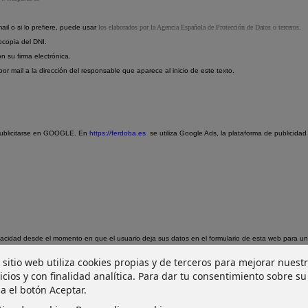
ail o si lo prefiere, puede usar
los elaborados por la Agencia Española de Protección de Datos o terceros.
ocopia del DNI.
n su firma electrónica.
r mail a la dirección del responsable que aparece al inicio de este texto.
publicitarse en GOOGLE. En
https://ferdoba.es
se utiliza Google Ads, la plataforma de publicid
acidad desde el momento en que el usuario deja sus datos en el formulario de esta web para unirs
 sitio web utiliza cookies propias y de terceros para mejorar nuest
icios y con finalidad analítica. Para dar tu consentimiento sobre su
a el botón Aceptar.