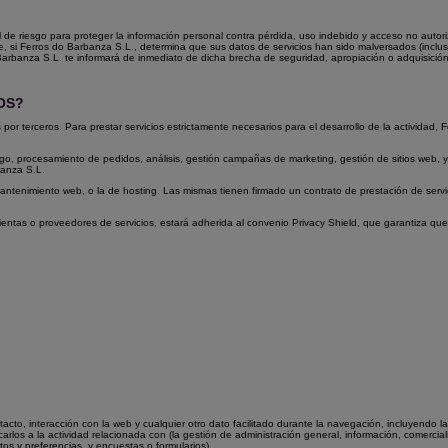
 riesgo para proteger la información personal contra pérdida, uso indebido y acceso no autoriza
nte, si Ferros do Barbanza S.L., determina que sus datos de servicios han sido malversados (inc
Barbanza S.L. te informará de inmediato de dicha brecha de seguridad, apropiación o adquisición
OS?
or terceros. Para prestar servicios estrictamente necesarios para el desarrollo de la actividad,
, procesamiento de pedidos, análisis, gestión campañas de marketing, gestión de sitios web, y dis
banza S.L.
tenimiento web, o la de hosting. Las mismas tienen firmado un contrato de prestación de servici
amientas o proveedores de servicios, estará adherida al convenio Privacy Shield, que garantiza q
tacto, interacción con la web y cualquier otro dato facilitado durante la navegación
, incluyendo l
arlos a la actividad relacionada con (la gestión de administración general, información, comerciali
stos y preferencias, y encuestas o formularios).