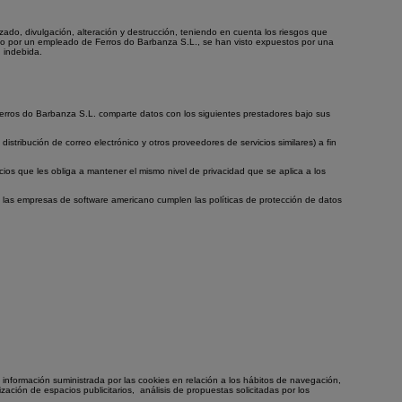
do, divulgación, alteración y destrucción, teniendo en cuenta los riesgos que
luso por un empleado de Ferros do Barbanza S.L., se han visto expuestos por una
 indebida.
 Ferros do Barbanza S.L. comparte datos con los siguientes prestadores bajo sus
tribución de correo electrónico y otros proveedores de servicios similares) a fin
os que les obliga a mantener el mismo nivel de privacidad que se aplica a los
ue las empresas de software americano cumplen las políticas de protección de datos
a información suministrada por las cookies en relación a los hábitos de navegación,
zación de espacios publicitarios,
análisis de propuestas solicitadas por los