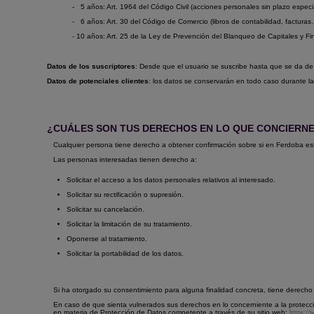
-
5 años: Art. 1964 del Código Civil (acciones personales sin plazo especia
-
6 años: Art. 30 del Código de Comercio (libros de contabilidad, facturas
- 10 años: Art. 25 de la Ley de Prevención del Blanqueo de Capitales y Fin
Datos de los suscriptores
: Desde que el usuario se suscribe hasta que se da de
Datos de potenciales clientes
: los datos se conservarán en todo caso durante la
¿CUÁLES SON TUS DERECHOS EN LO QUE CONCIERNE
Cualquier persona tiene derecho a obtener confirmación sobre si en Ferdoba es
Las personas interesadas tienen derecho a:
Solicitar el acceso a los datos personales relativos al interesado.
Solicitar su rectificación o supresión.
Solicitar su cancelación.
Solicitar la limitación de su tratamiento.
Oponerse al tratamiento.
Solicitar la portabilidad de los datos.
Si ha otorgado su consentimiento para alguna finalidad concreta, tiene derecho a
En caso de que sienta vulnerados sus derechos en lo concerniente a la protecc
en materia de Protección de Datos competente a través de su sitio web:
https://