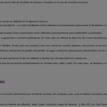
arios de la web de Ferdoba de abusos y fraudes en el uso de nuestros servicios.
e recoja se utilizará de la siguiente manera:
ar la suscripción. Los datos facilitados serán utilizados exclusivamente para enviar la Newsletter
ara insertar estos comentarios serán utilizados exclusivamente para moderarlos y publicarlos.
sugerencias o contacto profesional. En este caso se utilizará la dirección de correo electrónico 
es: Nombre, Email, para que puedas crear una cuenta en nuestro sistema y dar acceso a sus func
férreos, incluyendo la gestión del pedido, el pago y todas las operaciones relacionadas con la con
o para gestionar el alta de afiliados y liquidar las correspondientes comisiones.
s que se incorporan periódicamente en formato
texto, video y audio
. En este caso, se requiere un c
LES
 en función del servicio que el Cliente contrate. En cualquier caso, será el mínimo necesario, 
s en materia de afiliación, altas, bajas, cotización, pago de salarios…); Arts. 66 y ss. Ley Gener