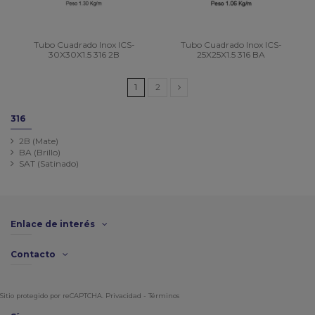
Tubo Cuadrado Inox ICS-
Tubo Cuadrado Inox ICS-
30X30X1.5 316 2B
25X25X1.5 316 BA
1
2
316
2B (Mate)
BA (Brillo)
SAT (Satinado)
Enlace de interés
Contacto
Sitio protegido por reCAPTCHA.
Privacidad
-
Términos