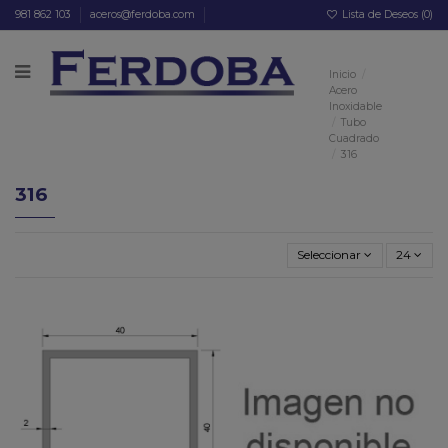
981 862 103
aceros@ferdoba.com
Lista de Deseos (
0
)
Inicio
Acero
Inoxidable
Tubo
Cuadrado
316
316
Seleccionar
24