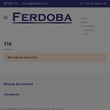
981 862 103
aceros@ferdoba.com
Lista de Deseos (
0
)
Inicio
Acero
Inoxidable
Pletinas
316
316
No hay productos
Enlace de interés
Contacto
Sitio protegido por reCAPTCHA.
Privacidad
-
Términos