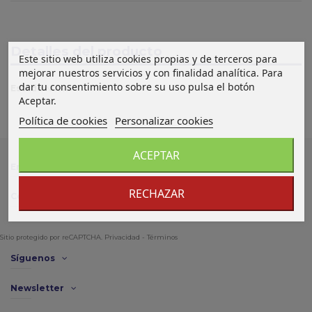
Detalles del producto
Este sitio web utiliza cookies propias y de terceros para
mejorar nuestros servicios y con finalidad analítica. Para
dar tu consentimiento sobre su uso pulsa el botón
Estado
Nuevo
Aceptar.
Política de cookies
Personalizar cookies
ACEPTAR
Enlace de interés
RECHAZAR
Contacto
Sitio protegido por reCAPTCHA.
Privacidad
-
Términos
Síguenos
Newsletter