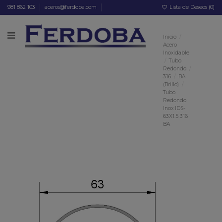
981 862 103
aceros@ferdoba.com
Lista de Deseos (
0
)
Inicio
Acero
Inoxidable
Tubo
Redondo
316
BA
(Brillo)
Tubo
Redondo
Inox IDS-
63X1.5 316
BA