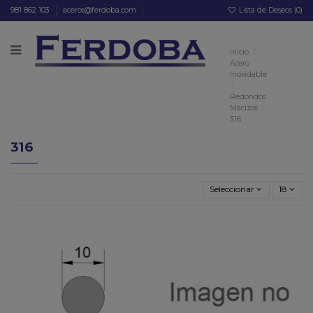
981 862 103
aceros@ferdoba.com
Lista de Deseos (
0
)
Inicio
Acero
Inoxidable
Redondos
Macizos
316
316
Seleccionar
18