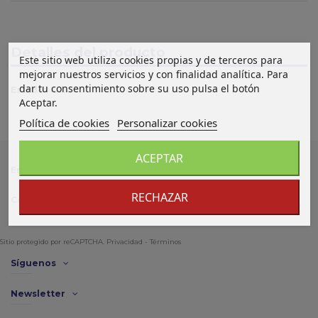
Detalles del producto
Este sitio web utiliza cookies propias y de terceros para
mejorar nuestros servicios y con finalidad analítica. Para
dar tu consentimiento sobre su uso pulsa el botón
Estado
Nuevo
Aceptar.
Política de cookies
Personalizar cookies
ACEPTAR
Enlace de interés
RECHAZAR
Contacto
Sitio protegido por reCAPTCHA.
Privacidad
-
Términos
Síguenos
Newsletter