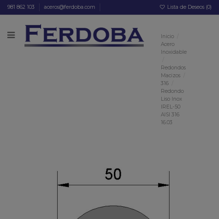
981 862 103
aceros@ferdoba.com
Lista de Deseos (
0
)
Inicio
Acero
Inoxidable
Redondos
Macizos
316
Redondo
Liso Inox
IREL-50
AISI 316
16.03