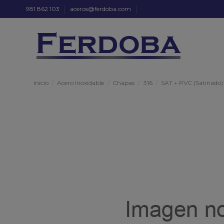
981 862 103
aceros@ferdoba.com
Inicio
Acero Inoxidable
Chapas
316
SAT + PVC (Satinado)