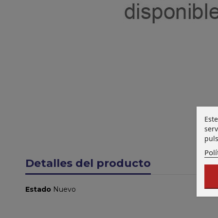
Este
serv
puls
Polí
Detalles del producto
Estado
Nuevo