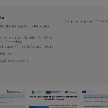
to
Sitio protegido por reCAPTCHA.
P
Do Barbanza S.L. - Ferdoba
Ind. a Tomada, Parcela 4A, 15940,
del Caramiñal
an Roque 44, 15991, Cespón Boiro,
862 103
os@ferdoba.com