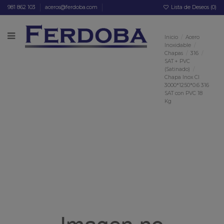
981 862 103
aceros@ferdoba.com
Lista de Deseos (
0
)
Inicio
Acero
Inoxidable
Chapas
316
SAT + PVC
(Satinado)
Chapa Inox CI
3000*1250*0.6 316
SAT con PVC 18
Kg