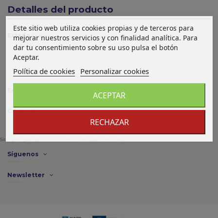
Detalles del producto
Este sitio web utiliza cookies propias y de terceros para
Estado
Nuevo
mejorar nuestros servicios y con finalidad analítica. Para
dar tu consentimiento sobre su uso pulsa el botón
Aceptar.
Política de cookies
Personalizar cookies
Enlace de interés
ACEPTAR
Contacto
RECHAZAR
Sitio protegido por reCAPTCHA.
Privacidad
-
Términos
Síguenos
Newsletter