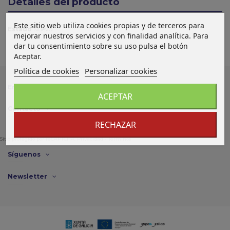
Detalles del producto
Este sitio web utiliza cookies propias y de terceros para
Estado
Nuevo
mejorar nuestros servicios y con finalidad analítica. Para
dar tu consentimiento sobre su uso pulsa el botón
Aceptar.
Política de cookies
Personalizar cookies
Enlace de interés
ACEPTAR
Contacto
RECHAZAR
Sitio protegido por reCAPTCHA.
Privacidad
-
Términos
Síguenos
Newsletter