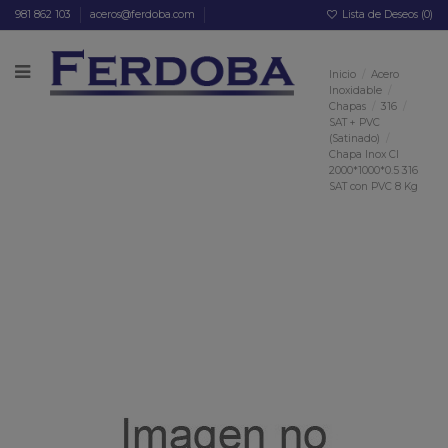
981 862 103
aceros@ferdoba.com
Lista de Deseos (
0
)
Inicio
Acero
Inoxidable
Chapas
316
SAT + PVC
(Satinado)
Chapa Inox CI
2000*1000*0.5 316
SAT con PVC 8 Kg