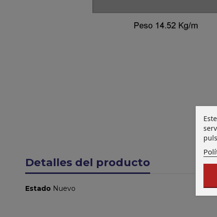
Este
serv
puls
Polí
Detalles del producto
Estado
Nuevo