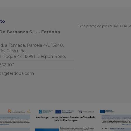
to
Sitio protegido por reCAPTCHA.
P
Do Barbanza S.L. - Ferdoba
Ind. a Tomada, Parcela 4A, 15940,
del Caramiñal
an Roque 44, 15991, Cespón Boiro,
862 103
os@ferdoba.com