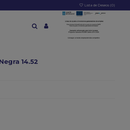
Lista de Deseos (
0
)
Negra 14.52