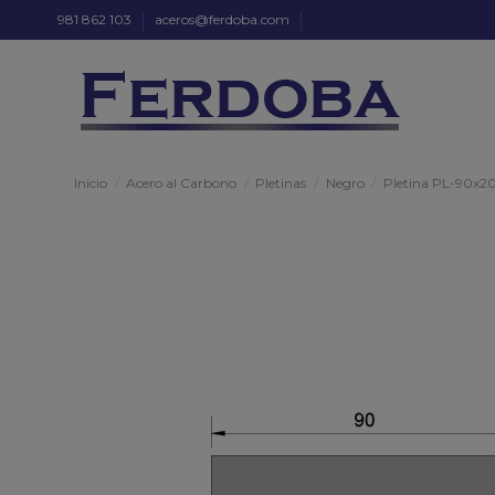
981 862 103
aceros@ferdoba.com
Inicio
Acero al Carbono
Pletinas
Negro
Pletina PL-90x20