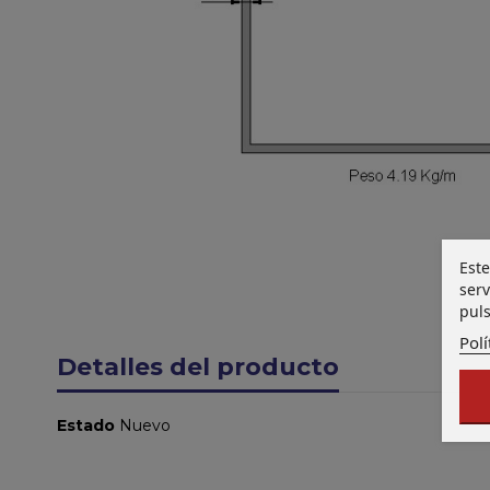
Este
serv
puls
Polí
Detalles del producto
Estado
Nuevo