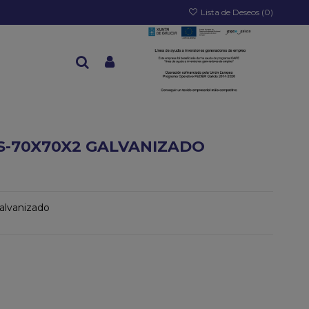
Lista de Deseos (
0
)
CS-70X70X2 GALVANIZADO
alvanizado