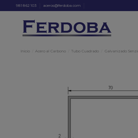
981 862 103
aceros@ferdoba.com
Inicio
Acero al Carbono
Tubo Cuadrado
Galvanizado Senzi