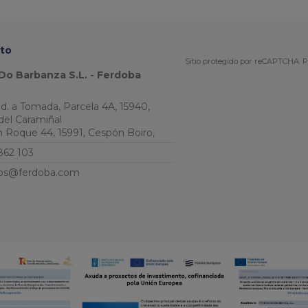
to
Sitio protegido por reCAPTCHA.
P
Do Barbanza S.L. - Ferdoba
Ind. a Tomada, Parcela 4A, 15940,
del Caramiñal
an Roque 44, 15991, Cespón Boiro,
862 103
os@ferdoba.com