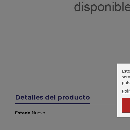
Este
serv
puls
Polí
Detalles del producto
Estado
Nuevo