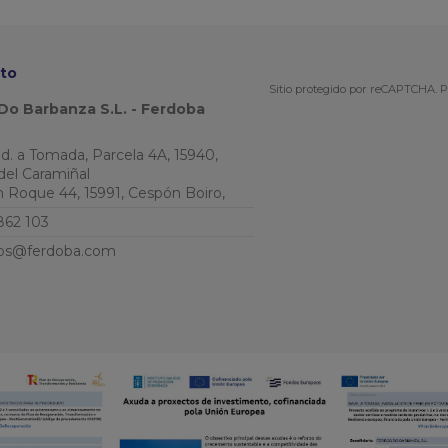
to
Sitio protegido por reCAPTCHA.
P
Do Barbanza S.L. - Ferdoba
Ind. a Tomada, Parcela 4A, 15940,
del Caramiñal
an Roque 44, 15991, Cespón Boiro,
862 103
os@ferdoba.com