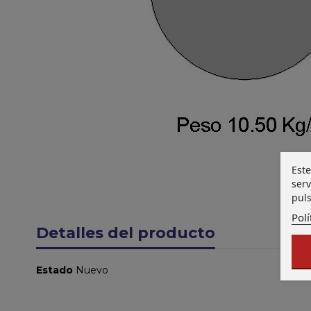
Este
serv
puls
Polí
Detalles del producto
Estado
Nuevo