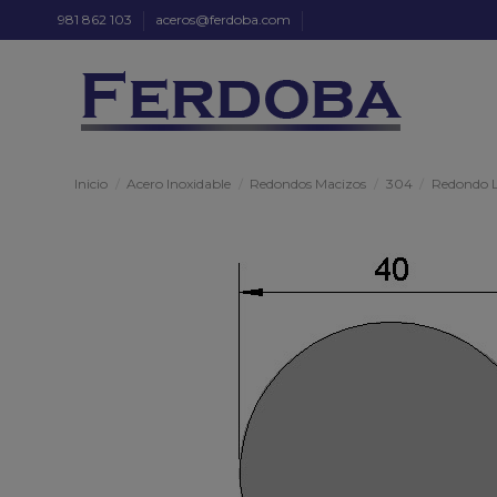
981 862 103
aceros@ferdoba.com
Inicio
Acero Inoxidable
Redondos Macizos
304
Redondo L