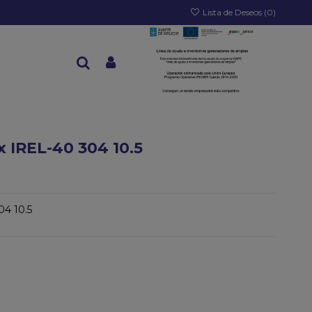
Lista de Deseos (
0
)
 IREL-40 304 10.5
04 10.5