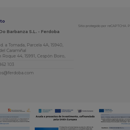
to
Sitio protegido por reCAPTCHA.
P
Do Barbanza S.L. - Ferdoba
Ind. a Tomada, Parcela 4A, 15940,
del Caramiñal
an Roque 44, 15991, Cespón Boiro,
862 103
os@ferdoba.com