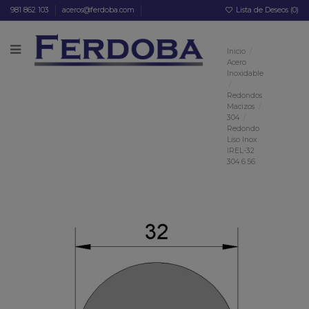
981 862 103
aceros@ferdoba.com
Lista de Deseos (
0
)
Inicio
Acero
Inoxidable
Redondos
Macizos
304
Redondo
Liso Inox
IREL-32
304 6.56