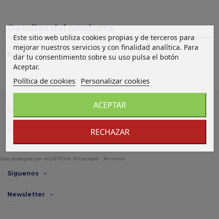
Detalles del producto
Este sitio web utiliza cookies propias y de terceros para
mejorar nuestros servicios y con finalidad analítica. Para
Estado
Nuevo
dar tu consentimiento sobre su uso pulsa el botón
Aceptar.
Política de cookies
Personalizar cookies
ACEPTAR
Enlace de interés
Contacto
RECHAZAR
Sitio protegido por reCAPTCHA.
Privacidad
-
Términos
Síguenos
Newsletter