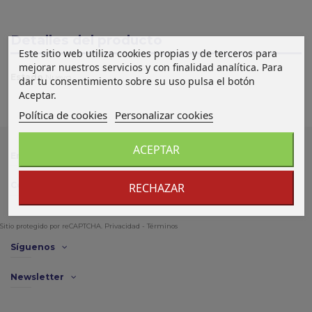
Detalles del producto
Este sitio web utiliza cookies propias y de terceros para
mejorar nuestros servicios y con finalidad analítica. Para
Estado
Nuevo
dar tu consentimiento sobre su uso pulsa el botón
Aceptar.
Política de cookies
Personalizar cookies
ACEPTAR
Enlace de interés
Contacto
RECHAZAR
Sitio protegido por reCAPTCHA.
Privacidad
-
Términos
Síguenos
Newsletter