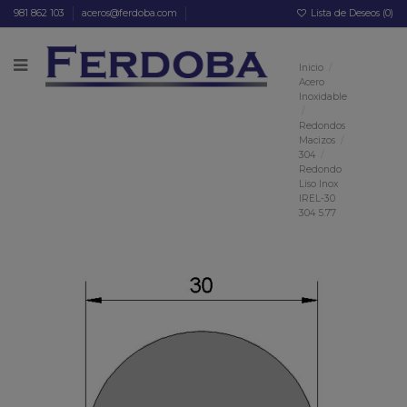
981 862 103
aceros@ferdoba.com
Lista de Deseos (
0
)
Inicio
Acero
Inoxidable
Redondos
Macizos
304
Redondo
Liso Inox
IREL-30
304 5.77