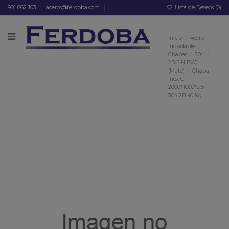
981 862 103
aceros@ferdoba.com
Lista de Deseos (
0
)
Inicio
Acero
Inoxidable
Chapas
304
2B SIN PVC
(Mate)
Chapa
Inox CI
2000*1000*2.5
304 2B 40 Kg