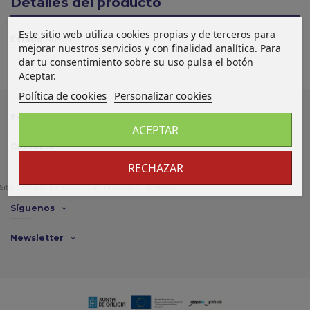
Detalles del producto
Este sitio web utiliza cookies propias y de terceros para
Estado
Nuevo
mejorar nuestros servicios y con finalidad analítica. Para
dar tu consentimiento sobre su uso pulsa el botón
Aceptar.
Política de cookies
Personalizar cookies
Enlace de interés
ACEPTAR
Contacto
RECHAZAR
Sitio protegido por reCAPTCHA.
Privacidad
-
Términos
Síguenos
Newsletter