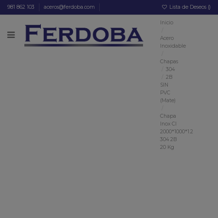
981 862 103
aceros@ferdoba.com
Lista de Deseos (
)
Inicio
Acero
Inoxidable
Chapas
304
2B
SIN
PVC
(Mate)
Chapa
Inox CI
2000*1000*1.2
304 2B
20 Kg