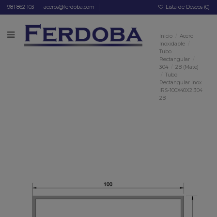
981 862 103
aceros@ferdoba.com
Lista de Deseos (
0
)
Inicio
Acero
Inoxidable
Tubo
Rectangular
304
2B (Mate)
Tubo
Rectangular Inox
IRS-100X40X2 304
2B